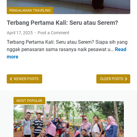
e
n
PENGALAMAN TRAVELING
g
Terbang Pertama Kali: Seru atau Serem?
d
i
April 17, 2025
Post a Comment
T
Terbang Pertama Kali: Seru atau Serem? Siapa sih yang
e
nggak penasaran sama rasanya naik pesawat u…
Read
T
n
more
e
g
r
k
b
l
a
NEWER POSTS
OLDER POSTS
e
n
n
g
g
P
MOST POPULAR
M
e
b
r
a
t
h
a
C