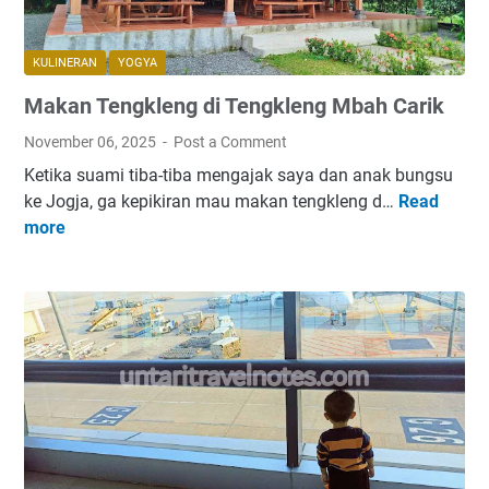
KULINERAN
YOGYA
Makan Tengkleng di Tengkleng Mbah Carik
November 06, 2025
Post a Comment
Ketika suami tiba-tiba mengajak saya dan anak bungsu
ke Jogja, ga kepikiran mau makan tengkleng d…
Read
M
more
a
k
a
n
T
e
n
g
k
l