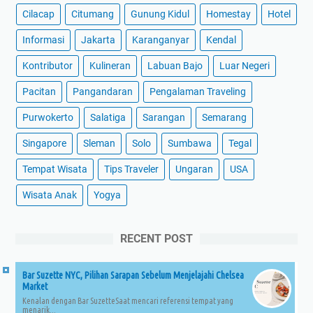
Cilacap
Citumang
Gunung Kidul
Homestay
Hotel
Informasi
Jakarta
Karanganyar
Kendal
Kontributor
Kulineran
Labuan Bajo
Luar Negeri
Pacitan
Pangandaran
Pengalaman Traveling
Purwokerto
Salatiga
Sarangan
Semarang
Singapore
Sleman
Solo
Sumbawa
Tegal
Tempat Wisata
Tips Traveler
Ungaran
USA
Wisata Anak
Yogya
RECENT POST
Bar Suzette NYC, Pilihan Sarapan Sebelum Menjelajahi Chelsea
Market
Kenalan dengan Bar SuzetteSaat mencari referensi tempat yang
menarik...