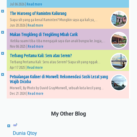
Jul 06 2026 |
Read more
The Waroeng of Raminten Kaliurang
Siapa sih yang ga kenal Raminten? Mungkin saya aja kali ya,...
Jun 28 2026 |
Read more
Makan Tengkleng di Tengkleng Mbah Carik
Ketika suami tiba-tiba mengajak saya dan anak bungsu ke Jogja,...
Nov 06 2025 |
Read more
Terbang Pertama Kali: Seru atau Serem?
Terbang Pertama Kali: Seru atau Serem? Siapa sih yang nggak...
Apr 17 2025 |
Read more
Petualangan Kuliner di Morwell: Rekomendasi Sushi Lezat yang
Wajib Dicoba
Morwell, By Photo by David GrayMorwell, sebuah kota kecil yang...
Dec 21 2024 |
Read more
My Other Blog
Dunia Qtoy