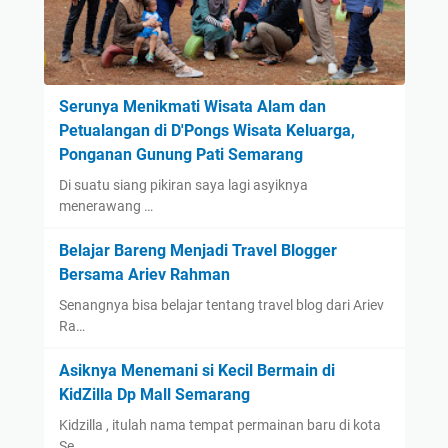
m
a
a
r
K
i
a
k
l
Serunya Menikmati Wisata Alam dan
i
Petualangan di D'Pongs Wisata Keluarga,
:
Ponganan Gunung Pati Semarang
S
Di suatu siang pikiran saya lagi asyiknya
e
menerawang …
r
u
Belajar Bareng Menjadi Travel Blogger
a
Bersama Ariev Rahman
t
Senangnya bisa belajar tentang travel blog dari Ariev
a
Ra…
u
S
Asiknya Menemani si Kecil Bermain di
e
KidZilla Dp Mall Semarang
r
Kidzilla , itulah nama tempat permainan baru di kota
e
Se…