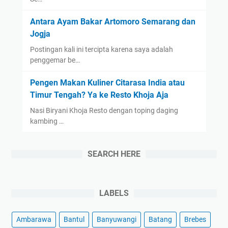
m
?
Antara Ayam Bakar Artomoro Semarang dan
Jogja
Postingan kali ini tercipta karena saya adalah
penggemar be…
Pengen Makan Kuliner Citarasa India atau
Timur Tengah? Ya ke Resto Khoja Aja
Nasi Biryani Khoja Resto dengan toping daging
kambing …
SEARCH HERE
LABELS
Ambarawa
Bantul
Banyuwangi
Batang
Brebes