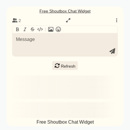
September
(1)
July
(5)
June
(1)
April
(1)
January
(1)
2023
(5)
December
(2)
November
(1)
October
(1)
February
(1)
2022
(6)
November
(1)
August
(1)
June
(1)
Free Shoutbox Chat Widget