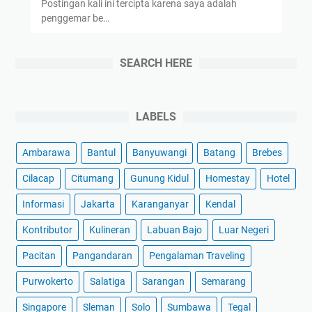
Postingan kali ini tercipta karena saya adalah
penggemar be…
SEARCH HERE
LABELS
Ambarawa
Bantul
Banyuwangi
Batang
Brebes
Cilacap
Citumang
Gunung Kidul
Homestay
Hotel
Informasi
Jakarta
Karanganyar
Kendal
Kontributor
Kulineran
Labuan Bajo
Luar Negeri
Pacitan
Pangandaran
Pengalaman Traveling
Purwokerto
Salatiga
Sarangan
Semarang
Singapore
Sleman
Solo
Sumbawa
Tegal