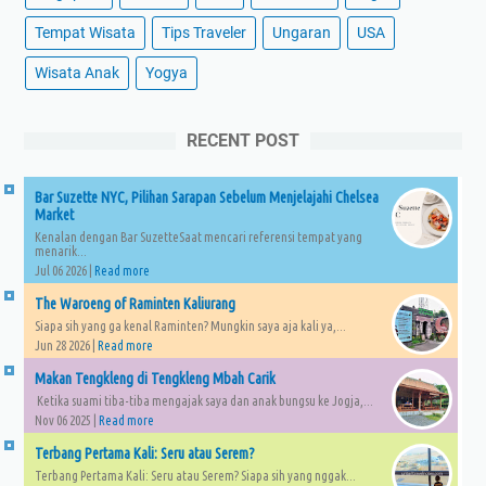
Tempat Wisata
Tips Traveler
Ungaran
USA
Wisata Anak
Yogya
RECENT POST
Bar Suzette NYC, Pilihan Sarapan Sebelum Menjelajahi Chelsea
Market
Kenalan dengan Bar SuzetteSaat mencari referensi tempat yang
menarik...
Jul 06 2026 |
Read more
The Waroeng of Raminten Kaliurang
Siapa sih yang ga kenal Raminten? Mungkin saya aja kali ya,...
Jun 28 2026 |
Read more
Makan Tengkleng di Tengkleng Mbah Carik
Ketika suami tiba-tiba mengajak saya dan anak bungsu ke Jogja,...
Nov 06 2025 |
Read more
Terbang Pertama Kali: Seru atau Serem?
Terbang Pertama Kali: Seru atau Serem? Siapa sih yang nggak...