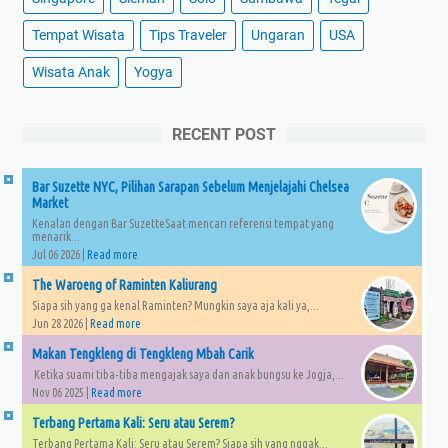
Tempat Wisata
Tips Traveler
Ungaran
USA
Wisata Anak
Yogya
RECENT POST
Bar Suzette NYC, Pilihan Sarapan Sebelum Menjelajahi Chelsea
Market
Kenalan dengan Bar SuzetteSaat mencari referensi tempat yang
menarik...
Jul 06 2026 |
Read more
The Waroeng of Raminten Kaliurang
Siapa sih yang ga kenal Raminten? Mungkin saya aja kali ya,...
Jun 28 2026 |
Read more
Makan Tengkleng di Tengkleng Mbah Carik
Ketika suami tiba-tiba mengajak saya dan anak bungsu ke Jogja,...
Nov 06 2025 |
Read more
Terbang Pertama Kali: Seru atau Serem?
Terbang Pertama Kali: Seru atau Serem? Siapa sih yang nggak...