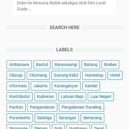
Dolan ke Nirwana Stable sekaligus stok foto Local
Guide …
SEARCH HERE
LABELS
Ambarawa
Bantul
Banyuwangi
Batang
Brebes
Cilacap
Citumang
Gunung Kidul
Homestay
Hotel
Informasi
Jakarta
Karanganyar
Kendal
Kontributor
Kulineran
Labuan Bajo
Luar Negeri
Pacitan
Pangandaran
Pengalaman Traveling
Purwokerto
Salatiga
Sarangan
Semarang
Singapore
Sleman
Solo
Sumbawa
Tegal