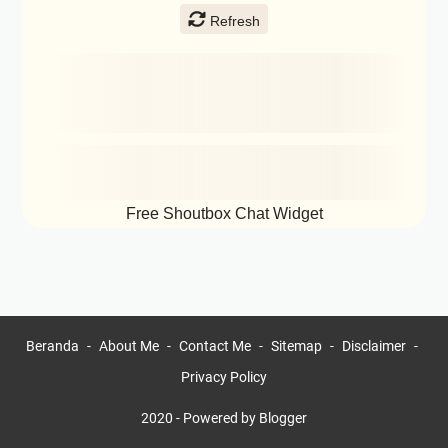
February
(1)
2022
(6)
November
(1)
August
(1)
June
(1)
May
(1)
April
(1)
Free Shoutbox Chat Widget
January
(1)
2021
(6)
November
(1)
August
(1)
Beranda
About Me
Contact Me
Sitemap
Disclaimer
June
(1)
Privacy Policy
April
(2)
2020 -
Powered by Blogger
January
(1)