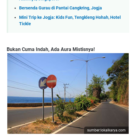
Bersenda Gurau di Pantai Cangkring, Jogja
Mini Trip ke Jogja: Kids Fun, Tengkleng Hohah, Hotel
Tickle
Bukan Cuma Indah, Ada Aura Mistisnya!
sumber:lokalkarya.com