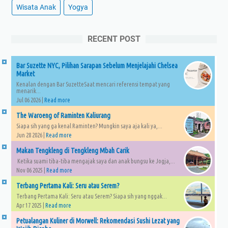
Wisata Anak
Yogya
RECENT POST
Bar Suzette NYC, Pilihan Sarapan Sebelum Menjelajahi Chelsea
Market
Kenalan dengan Bar SuzetteSaat mencari referensi tempat yang
menarik...
Jul 06 2026 |
Read more
The Waroeng of Raminten Kaliurang
Siapa sih yang ga kenal Raminten? Mungkin saya aja kali ya,...
Jun 28 2026 |
Read more
Makan Tengkleng di Tengkleng Mbah Carik
Ketika suami tiba-tiba mengajak saya dan anak bungsu ke Jogja,...
Nov 06 2025 |
Read more
Terbang Pertama Kali: Seru atau Serem?
Terbang Pertama Kali: Seru atau Serem? Siapa sih yang nggak...
Apr 17 2025 |
Read more
Petualangan Kuliner di Morwell: Rekomendasi Sushi Lezat yang